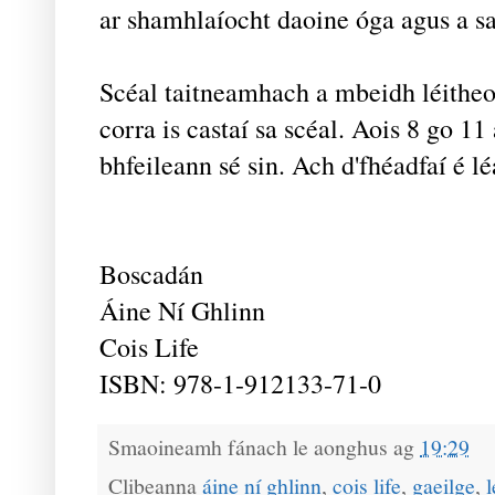
ar shamhlaíocht daoine óga agus a sao
Scéal taitneamhach a mbeidh léitheoi
corra is castaí sa scéal. Aois 8 go 11
bhfeileann sé sin. Ach d'fhéadfaí é l
Boscadán
Áine Ní Ghlinn
Cois Life
ISBN: 978-1-912133-71-0
Smaoineamh fánach le
aonghus
ag
19:29
Clibeanna
áine ní ghlinn
,
cois life
,
gaeilge
,
l