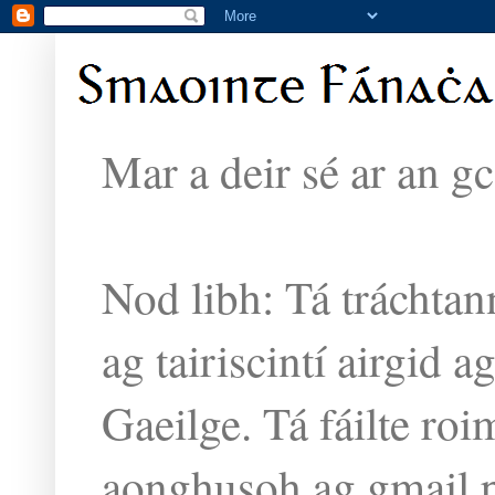
Mar a deir sé ar an g
Nod libh: Tá tráchtan
ag tairiscintí airgid 
Gaeilge. Tá fáilte ro
aonghusoh ag gmail 