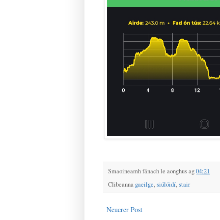
Smaoineamh fánach le
aonghus
ag
04:21
Clibeanna
gaeilge
,
siúlóidí
,
stair
Neuerer Post