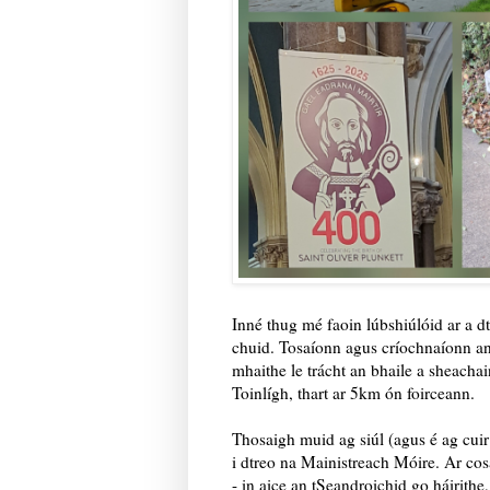
Inné thug mé faoin lúbshiúlóid ar a d
chuid. Tosaíonn agus críochnaíonn an
mhaithe le trácht an bhaile a sheachai
Toinlígh, thart ar 5km ón foirceann.
Thosaigh muid ag siúl (agus é ag cuir 
i dtreo na Mainistreach Móire. Ar cosá
- in aice an tSeandroichid go háirithe,