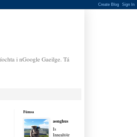
aíochta i nGoogle Gaeilge. Tá
Fúmsa
aonghus
Is
Innealtóir