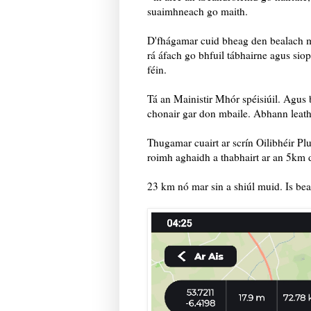
suaimhneach go maith.
D'fhágamar cuid bheag den bealach mar
rá áfach go bhfuil tábhairne agus sio
féin.
Tá an Mainistir Mhór spéisiúil. Agus b
chonair gar don mbaile. Abhann leath
Thugamar cuairt ar scrín Oilibhéir Plu
roimh aghaidh a thabhairt ar an 5km 
23 km nó mar sin a shiúl muid. Is beag