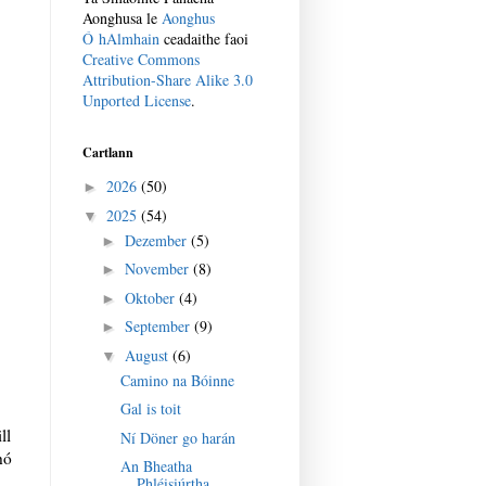
Aonghusa
le
Aonghus
Ó hAlmhain
ceadaithe faoi
Creative Commons
Attribution-Share Alike 3.0
Unported License
.
Cartlann
2026
(50)
►
2025
(54)
▼
Dezember
(5)
►
November
(8)
►
Oktober
(4)
►
September
(9)
►
August
(6)
▼
Camino na Bóinne
Gal is toit
ll
Ní Döner go harán
hó
An Bheatha
Phléisiúrtha