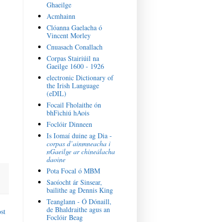
Ghaeilge
Acmhainn
Clóanna Gaelacha ó
Vincent Morley
Cnuasach Conallach
Corpas Stairiúil na
Gaeilge 1600 - 1926
electronic Dictionary of
the Irish Language
(eDIL)
Focail Fholaithe ón
bhFichiú hAois
Foclóir Dinneen
Is Iomaí duine ag Dia -
corpas d’ainmneacha i
nGaeilge ar chineálacha
daoine
Pota Focal ó MBM
Saoíocht ár Sinsear,
bailithe ag Dennis King
Teanglann - Ó Dónaill,
de Bhaldraithe agus an
st
Foclóir Beag