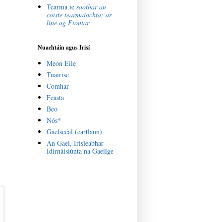
Tearma.ie
saothar an
coiste tearmaíochta; ar
líne ag Fiontar
Nuachtáin agus Irisí
Meon Eile
Tuairisc
Comhar
Feasta
Beo
Nós*
Gaelscéal (cartlann)
An Gael, Irisleabhar
Idirnáisiúnta na Gaeilge