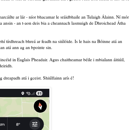
cáilte ar lár - níor bhacamar le sráidbhaile an Tulaigh Álainn. Ní mór
pa ansin - an t-aon deis bia a cheannach lasmuigh de Dhroichead Átha
hí tírdhreach bhreá ar feadh na siúlóide. Is le hais na Bóinne atá an
an atá ann ag an bpointe sin.
incéid in Eaglais Pheadair. Agus chaitheamar béile i mbialann áitiúil,
deiridh.
 dreapadh atá i gceist. Shiúlfainn arís é!