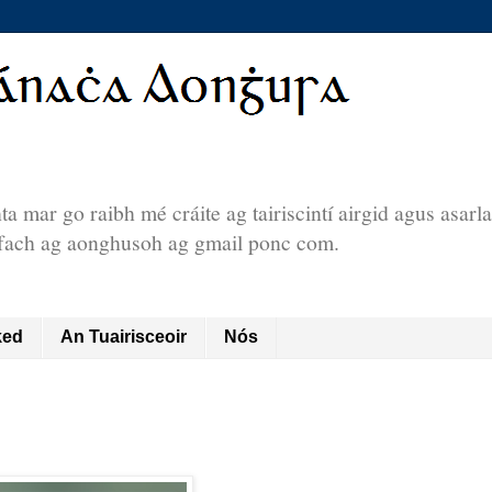
a mar go raibh mé cráite ag tairiscintí airgid agus asarl
áfach ag aonghusoh ag gmail ponc com.
ked
An Tuairisceoir
Nós