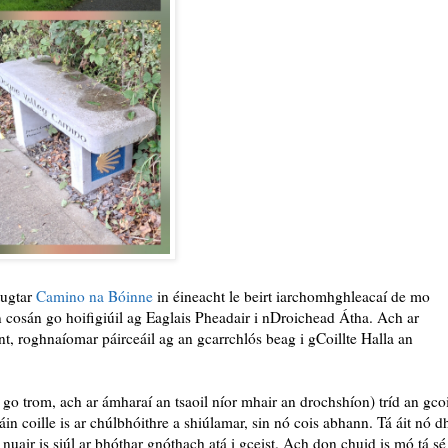
tugtar
Camino na Bóinne
in éineacht le beirt iarchomhghleacaí de mo
 cosán go hoifigiúil ag Eaglais Pheadair i nDroichead Átha. Ach ar
nt, roghnaíomar páirceáil ag an gcarrchlós beag i gCoillte Halla an
go trom, ach ar ámharaí an tsaoil níor mhair an drochshíon) tríd an gcoi
in coille is ar chúlbhóithre a shiúlamar, sin nó cois abhann. Tá áit nó d
 nuair is siúl ar bhóthar gnóthach atá i gceist. Ach don chuid is mó tá sé