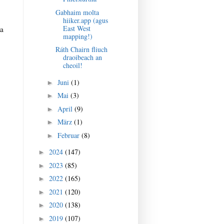
Gabhaim molta
hiiker.app (agus
East West
 a
mapping!)
Ráth Chairn fliuch
draoibeach an
cheoil!
Juni
(1)
►
Mai
(3)
►
April
(9)
►
März
(1)
►
Februar
(8)
►
2024
(147)
►
2023
(85)
►
2022
(165)
►
2021
(120)
►
2020
(138)
►
2019
(107)
►