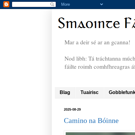
Mar a deir sé ar an gcanna!
Nod libh: Tá tráchtanna múcht
fáilte roimh comhfhreagras 
Blag
Tuairisc
Gobblefun
2025-08-29
Camino na Bóinne