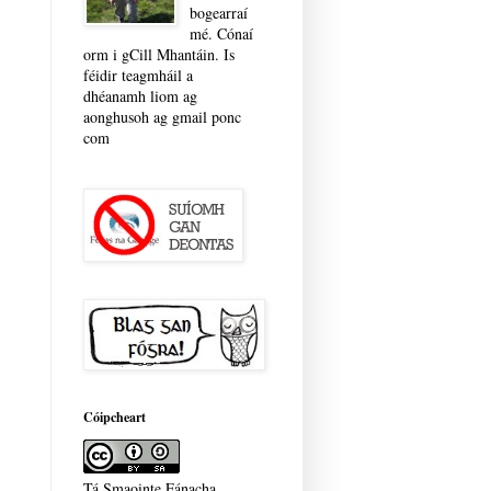
bogearraí
mé. Cónaí
orm i gCill Mhantáin. Is
féidir teagmháil a
dhéanamh liom ag
aonghusoh ag gmail ponc
com
Cóipcheart
Tá Smaointe Fánacha