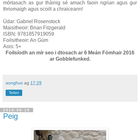
mórtasach as gur tháinig sé amach faoin ngrian agus gur
thriomaigh agus scoilt a chraiceann!
Údar: Gabriel Rosenstock
Maisitheoir: Brian Fitzgerald
ISBN: 9781857919059
Foilsitheoir: An Gúm
Aois: 5+
Foilsíodh an mír seo i dtosach ar 6 Meán Fómhair 2016
ar Gobblefunked.
aonghus
ag
17:29
Teilen
2019-08-19
Peig