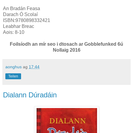
An Bradán Feasa
Darach Ó Scolaí
ISBN:9780898332421
Leabhar Breac
Aois: 8-10
Foilsíodh an mír seo i dtosach ar Gobblefunked 6ú
Nollaig 2016
aonghus
ag
17:44
Teilen
Dialann Dúradáin