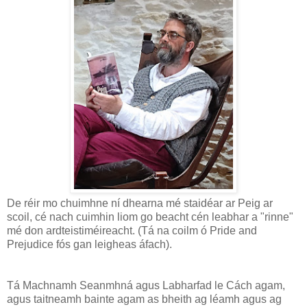
De réir mo chuimhne ní dhearna mé staidéar ar Peig ar
scoil, cé nach cuimhin liom go beacht cén leabhar a "rinne"
mé don ardteistiméireacht. (Tá na coilm ó Pride and
Prejudice fós gan leigheas áfach).
Tá Machnamh Seanmhná agus Labharfad le Cách agam,
agus taitneamh bainte agam as bheith ag léamh agus ag