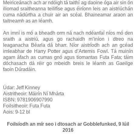
Meiriceánach ach ar ndóigh tá taithí ag daoine óga air sin ón
iliomad sraitheanna teilifíse agus éiríonn leis an aistriúchán
cuma nádúrtha a chuir air an scéal. Bhaineamar araon an
taitneamh as an léamh.
An imní is mó a bheadh orm ná nach ndéanfaí níos mó den
sraith a aistriú, agus go rachaidh m’iníon i dtreo na
leaganacha Béarla dá bharr. Níor aistríodh ach an gcéad
imleabhar de Harry Potter agus d’Artemis Fowl. Tá muinín
agam áfach as cumas gnó agus tiomantas Futa Fata; táim
dóchasach dá réir go mbeidh breis le léamh as Gaeilge
faoin Dúradáin.
Údar: Jeff Kinney
Aistritheoir: Máirín Ní Mhárta
ISBN: 9781906907990
Foilsitheoir: Futa Futa
Aois: 9-12 bl
Foilsíodh an mír seo i dtosach ar Gobblefunked, 9 Iúil
2016