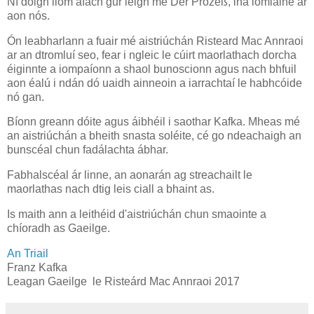
Ní dóigh liom áfach gur léigh mé Der Prozeß, ina iomláine ar
aon nós.
Ón leabharlann a fuair mé aistriúchán Risteard Mac Annraoi
ar an dtromluí seo, fear i ngleic le cúirt maorlathach dorcha
éiginnte a iompaíonn a shaol bunoscionn agus nach bhfuil
aon éalú i ndán dó uaidh ainneoin a iarrachtaí le habhcóide
nó gan.
Bíonn greann dóite agus áibhéil i saothar Kafka. Mheas mé
an aistriúchán a bheith snasta soléite, cé go ndeachaigh an
bunscéal chun fadálachta ábhar.
Fabhalscéal ár linne, an aonarán ag streachailt le
maorlathas nach dtig leis ciall a bhaint as.
Is maith ann a leithéid d'aistriúchán chun smaointe a
chíoradh as Gaeilge.
An Triail
Franz Kafka
Leagan Gaeilge le Risteárd Mac Annraoi 2017