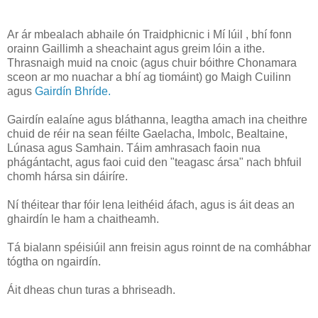
Ar ár mbealach abhaile ón Traidphicnic i Mí Iúil , bhí fonn
orainn Gaillimh a sheachaint agus greim lóin a ithe.
Thrasnaigh muid na cnoic (agus chuir bóithre Chonamara
sceon ar mo nuachar a bhí ag tiomáint) go Maigh Cuilinn
agus
Gairdín Bhríde.
Gairdín ealaíne agus bláthanna, leagtha amach ina cheithre
chuid de réir na sean féilte Gaelacha, Imbolc, Bealtaine,
Lúnasa agus Samhain. Táim amhrasach faoin nua
phágántacht, agus faoi cuid den "teagasc ársa" nach bhfuil
chomh hársa sin dáiríre.
Ní théitear thar fóir lena leithéid áfach, agus is áit deas an
ghairdín le ham a chaitheamh.
Tá bialann spéisiúil ann freisin agus roinnt de na comhábhar
tógtha on ngairdín.
Áit dheas chun turas a bhriseadh.