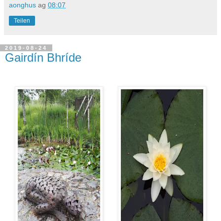
aonghus
ag
08:07
Teilen
2019-08-24
Gairdín Bhríde