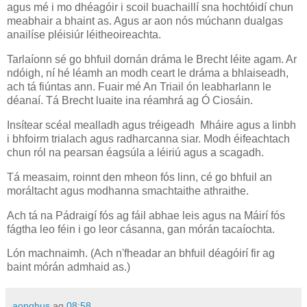
agus mé i mo dhéagóir i scoil buachaillí sna hochtóidí chun
meabhair a bhaint as. Agus ar aon nós múchann dualgas
anailíse pléisiúr léitheoireachta.
Tarlaíonn sé go bhfuil dornán dráma le Brecht léite agam. Ar
ndóigh, ní hé léamh an modh ceart le dráma a bhlaiseadh,
ach tá fiúntas ann. Fuair mé An Triail ón leabharlann le
déanaí. Tá Brecht luaite ina réamhrá ag Ó Ciosáin.
Insítear scéal mealladh agus tréigeadh Mháire agus a linbh
i bhfoirm trialach agus radharcanna siar. Modh éifeachtach
chun ról na pearsan éagsúla a léiriú agus a scagadh.
Tá measaim, roinnt den mheon fós linn, cé go bhfuil an
moráltacht agus modhanna smachtaithe athraithe.
Ach tá na Pádraigí fós ag fáil abhae leis agus na Máirí fós
fágtha leo féin i go leor cásanna, gan mórán tacaíochta.
Lón machnaimh. (Ach n'fheadar an bhfuil déagóirí fir ag
baint mórán admhaid as.)
aonghus
ag
08:58