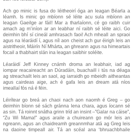
Ach go minic is fusa do léitheoirí óga an leagan Béarla a
léamh. Is minic go mbíonn sé léite acu sula mbíonn an
leagan Gaeilge ar fáil! Mar a tharlaíonn, cé go raibh cuir
amach ag m’iníon ar an leabhar ní raibh sé léite aici. Go
deimhin bhí sí cineál amhrasach faoi! Ach mheall an spraoi
agus na léaráidí í, agus níl aon cheist ach gur éirigh leis an
aistritheoir, Máirín Ní Mhárta, an ghreann agus na himeartais
focail a thabhairt slán ina leagan saibhir soléite.
Léaráidí Jeff Kinney cnámh droma an leabhair, iad ag
iompar reacaireacht an Dúradáin, buachaill i tús na déaga
ag streachailt leis an saol, ag iarraidh go mbeidh aitheantas
agus cairdeas aige, ach é gafa leis an dream atá níos
imeallaí fós ná é féin.
Léirítear go breá an chaoi nach aon naomh é Greg – go
deimhin bíonn sé sách gránna lena chara, agus íocann sé
as sin. Tá roinnt snátha grinn tríd an insint –”Galar na cáise”,
“Zu Wi Mama!” agus araile a chuireann go mór leis an
ngreann, agus an chaidreamh greannmhar atá ag Greg leis
na daoine timpeall air. Tá an scéal ana ‘bhruachbhaile