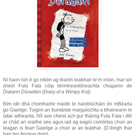
Ní haon rún é go mbím ag léamh leabhair le’m iníon, mar sin
sheol Futa Fata cóip léirmheastóireachta chugainn de
Dialann Dúradáin (Diary of a Wimpy Kid).
Bím idir dhá chomhairle maidir le haistriúcháin ón mBéarla
go Gaeilge. Tuigim an buntáiste margaíochta a bhaineann le
údar aitheanta. Níl aon cheist ach gur tháinig Futa Fata i dtír
ar cháil an sraithe seo agus iad ag eagrú comórtas chun an
leagan is fearr Gaeilge a chuir ar an leabhar. (D’éirigh thar
barr leo feictear dom).