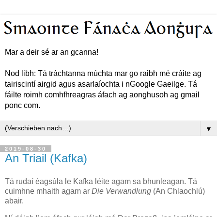
Mar a deir sé ar an gcanna!
Nod libh: Tá tráchtanna múchta mar go raibh mé cráite ag
tairiscintí airgid agus asarlaíochta i nGoogle Gaeilge. Tá
fáilte roimh comhfhreagras áfach ag aonghusoh ag gmail
ponc com.
▼
2019-08-30
An Triail (Kafka)
Tá rudaí éagsúla le Kafka léite agam sa bhunleagan. Tá
cuimhne mhaith agam ar
Die Verwandlung
(An Chlaochlú)
abair.