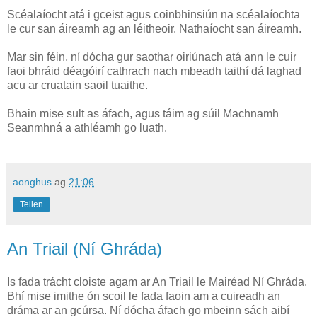
Scéalaíocht atá i gceist agus coinbhinsiún na scéalaíochta
le cur san áireamh ag an léitheoir. Nathaíocht san áireamh.
Mar sin féin, ní dócha gur saothar oiriúnach atá ann le cuir
faoi bhráid déagóirí cathrach nach mbeadh taithí dá laghad
acu ar cruatain saoil tuaithe.
Bhain mise sult as áfach, agus táim ag súil Machnamh
Seanmhná a athléamh go luath.
aonghus
ag
21:06
Teilen
An Triail (Ní Ghráda)
Is fada trácht cloiste agam ar An Triail le Mairéad Ní Ghráda.
Bhí mise imithe ón scoil le fada faoin am a cuireadh an
dráma ar an gcúrsa. Ní dócha áfach go mbeinn sách aibí