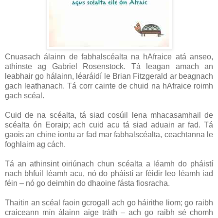
Cnuasach álainn de fabhalscéalta na hAfraice atá anseo,
athinste ag Gabriel Rosenstock. Tá leagan amach an
leabhair go hálainn, léaráidí le Brian Fitzgerald ar beagnach
gach leathanach. Tá corr cainte de chuid na hAfraice roimh
gach scéal.
Cuid de na scéalta, tá siad cosúil lena mhacasamhail de
scéalta ón Eoraip; ach cuid acu tá siad aduain ar fad. Tá
gaois an chine iontu ar fad mar fabhalscéalta, ceachtanna le
foghlaim ag cách.
Tá an athinsint oiriúnach chun scéalta a léamh do pháistí
nach bhfuil léamh acu, nó do pháistí ar féidir leo léamh iad
féin – nó go deimhin do dhaoine fásta fiosracha.
Thaitin an scéal faoin gcrogall ach go háirithe liom; go raibh
craiceann mín álainn aige tráth – ach go raibh sé chomh