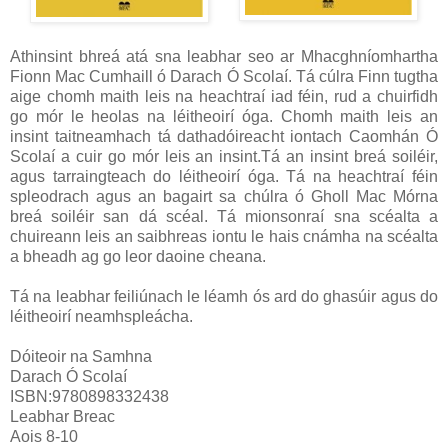
Athinsint bhreá atá sna leabhar seo ar Mhacghníomhartha
Fionn Mac Cumhaill ó Darach Ó Scolaí. Tá cúlra Finn tugtha
aige chomh maith leis na heachtraí iad féin, rud a chuirfidh
go mór le heolas na léitheoirí óga. Chomh maith leis an
insint taitneamhach tá dathadóireacht iontach Caomhán Ó
Scolaí a cuir go mór leis an insint.Tá an insint breá soiléir,
agus tarraingteach do léitheoirí óga. Tá na heachtraí féin
spleodrach agus an bagairt sa chúlra ó Gholl Mac Mórna
breá soiléir san dá scéal. Tá mionsonraí sna scéalta a
chuireann leis an saibhreas iontu le hais cnámha na scéalta
a bheadh ag go leor daoine cheana.
Tá na leabhar feiliúnach le léamh ós ard do ghasúir agus do
léitheoirí neamhspleácha.
Dóiteoir na Samhna
Darach Ó Scolaí
ISBN:9780898332438
Leabhar Breac
Aois 8-10