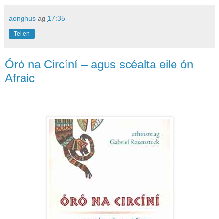
aonghus
ag
17:35
Teilen
Óró na Circíní – agus scéalta eile ón
Afraic