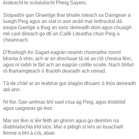
éisteacht le scéalaíocht Pheig Sayers.
Siopadóir gan Ghaeilge thar bhaile isteach sa Daingean a
luaigh Peig agus an slat in aon anáil mar leithscéal dá
easpa Gaeilge a thug an sonc deireadh dom agus chuaigh
mé caol díreach go dtí an Caifé Liteartha chun Peig a
cheannach.
D'fhoilsigh An Sagart eagrán neamh chiorraithe roinnt
blianta ó shin, ach ar an drochuair tá sé as cló cheana féin,
agus ní raibh le fáil ach an eagrán coillte scoile. Nach bhfuil
ró tharraingteach ó thaobh dearadh ach oiread.
Tá de cháil ar an leabhar gur olagón dhuairc ó thús deireadh
atá ann.
Ní fíor. Gan amhras bhí saol crua ag Peig, agus trioblóid
agus uaigneas go leor.
Mar sin féin is léir féith an ghrinn agus go deimhin na
diabhlaíochta tríd síos. Mar a pléigh sí leis an buachaill
feirme a bhí á crá, abair.